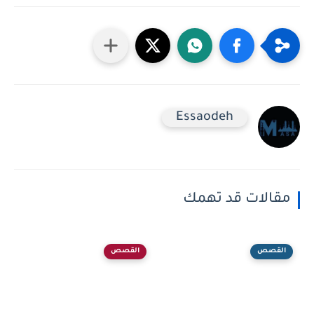
Essaodeh
مقالات قد تهمك
القصص
القصص