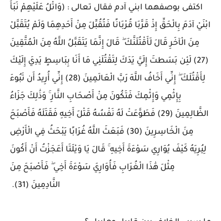
اكتفى بوصفهما ابني آدم فقال تعالى : (وَاتْلُ عَلَيْهِمْ نَبَأَ
ابْنَيْ آدَمَ بِالْحَقِّ إِذْ قَرَّبَا قُرْبَانًا فَتُقُبِّلَ مِنْ أَحَدِهِمَا وَلَمْ يُتَقَبَّلْ
مِنَ الْآخَرِ قَالَ لَأَقْتُلَنَّكَ ۖ قَالَ إِنَّمَا يَتَقَبَّلُ اللَّهُ مِنَ الْمُتَّقِينَ
(27) لَئِن بَسَطتَ إِلَيَّ يَدَكَ لِتَقْتُلَنِي مَا أَنَا بِبَاسِطٍ يَدِيَ إِلَيْكَ
لِأَقْتُلَكَ ۖ إِنِّي أَخَافُ اللَّهَ رَبَّ الْعَالَمِينَ (28) إِنِّي أُرِيدُ أَن تَبُوءَ
بِإِثْمِي وَإِثْمِكَ فَتَكُونَ مِنْ أَصْحَابِ النَّارِ ۚ وَذَٰلِكَ جَزَاءُ
الظَّالِمِينَ (29) فَطَوَّعَتْ لَهُ نَفْسُهُ قَتْلَ أَخِيهِ فَقَتَلَهُ فَأَصْبَحَ
مِنَ الْخَاسِرِينَ (30) فَبَعَثَ اللَّهُ غُرَابًا يَبْحَثُ فِي الْأَرْضِ
لِيُرِيَهُ كَيْفَ يُوَارِي سَوْءَةَ أَخِيهِ ۚ قَالَ يَا وَيْلَتَا أَعَجَزْتُ أَنْ أَكُونَ
مِثْلَ هَٰذَا الْغُرَابِ فَأُوَارِيَ سَوْءَةَ أَخِي ۖ فَأَصْبَحَ مِنَ
النَّادِمِينَ (31).