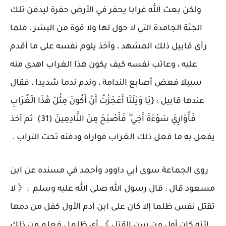
ولكن بعث الله غرابا يحفر في الأرض حفرة ليدفن تلك
الجثة الجامدة التي لا حول لها ولا قوة من البشر ، فلما
رأى قابيل ذلك المشهد ، وأخذ يلوم نفسه على ما أقدم
عليه ، وعاتب نفسه كيف يكون هذا الغراب اهدى منه
سبيلا فعض أصابع الندامة ، وندم ندما شديدا ، فقال
عندها قابيل : {يَا وَيْلَتَا أَعَجَزْتُ أَنْ أَكُونَ مِثْلَ هَٰذَا الْغُرَابِ
فَأُوَارِيَ سَوْءَةَ أَخِي ۖ فَأَصْبَحَ مِنَ النَّادِمِينَ (31) ثم أخذ
يفعل به ما فعل ذلك الغراب فواراه ودفنه تحت التراب .
روى الجماعة سوى أبي داوود وأحمد في مسنده عن ابن
مسعود قال : قال رسول الله صلى الله عليه وسلم :《 لا
تقتل نفس ظلما إلا كان على ابن آدم الأول كفل من دمها
لأنه كان أول من سن القتل 》 أي ظلما ، فعلم من ذلك