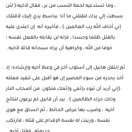
، وما تستدعيه لحمة النسب من بر ، فقال لأخيه:{ لئن
بسطت إلي يدك لتقتلني ما أنا بباسط يدي إليك لأقتلك
إني أخاف الله رب العالمين } ، فأخبره أنه إن اعتدى عليه
بالقتل ظلما وحسدا ، فإنه لن يقابله بالفعل نفسه ؛
خوفا من الله ، وكراهية أن يراه سبحانه قاتلا لأخيه.
ثم إنتقل هابيل إلى أسلوب آخر في وعظ أخيه وإرشاده؛ إذ
أخذ يحذره من سوء المصير إن هو أقبل على تنفيذ فعلته
{إني أريد أن تبوء بإثمي وإثمك فتكون من أصحاب النار
وذلك جزاء الظالمين } . بيد أن قابيل لم يرعون لنتائج
أخيه ، وضرب بها عرض الحائط ، ثم انساق مع هوى
نفسه ، وزينت له نفسه الإقدام على قتله ، فارتكب
جريمته، فقتل أخيه.