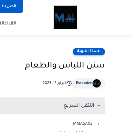
اتصل بنا
القراء
الق
السنة النبوية
سنن اللباس والطعام
Essaodeh
فبراير 13, 2023
التنقل السريع
MMASA03