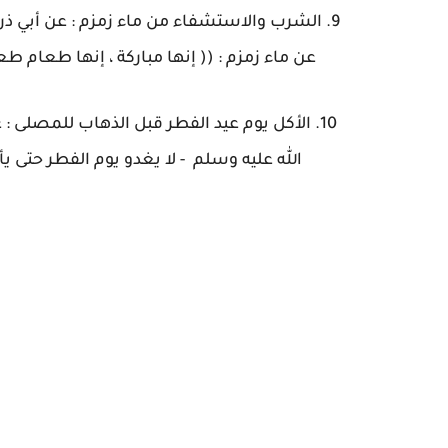
9. الشرب والاستشفاء من ماء زمزم : عن أبي ذر 
عن ماء زمزم : (( إنها مباركة ، إنها طعام طعم )) [ رواه مسلم : 6359] .
10. الأكل يوم عيد الفطر قبل الذهاب للمصلى 
الله عليه وسلم - لا يغدو يوم الفطر حتى يأكل ت