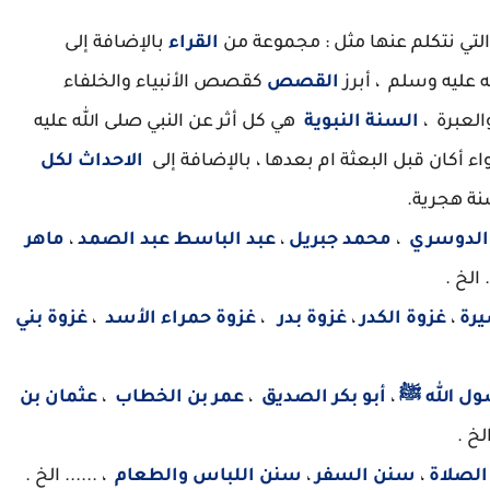
تي نتكلم عنها مثل : مجموعة من
القراء
بالإضافة إلى
 عليه وسلم ، أبرز
القصص
كقصص الأنبياء والخلفاء
لعبرة ،
السنة النبوية
هي كل أثر عن النبي صلى الله عليه
 أكان قبل البعثة ام بعدها ، بالإضافة إلى
الاحداث لكل
نة هجرية.
الدوسري
،
محمد جبريل
،
عبد الباسط عبد الصمد
،
ماهر
. الخ .
يرة
،
غزوة الكدر
،
غزوة بدر
،
غزوة حمراء الأسد
،
غزوة بني
ل الله ﷺ
،
أبو بكر الصديق
،
عمر بن الخطاب
،
عثمان بن
الخ .
لصلاة
،
سنن السفر
،
سنن اللباس والطعام
، ...... الخ .