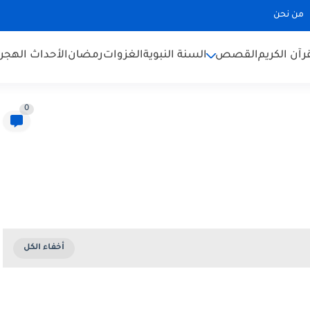
من نحن
رآن الكريم
القصص
السنة النبوية
الغزوات
رمضان
الأحداث الهجري
0