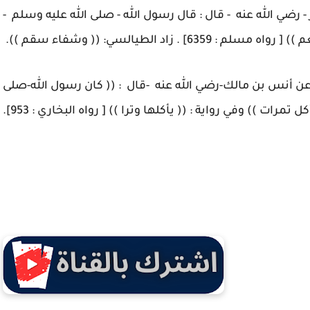
- رضي الله عنه - قال : قال رسول الله - صلى الله عليه وسلم -
 زاد الطيالسي: (( وشفاء سقم )).
: عن أنس بن مالك-رضي الله عنه -قال : (( كان رسول الله-صلى
مرات )) وفي رواية : (( يأكلها وترا )) [ رواه البخاري : 953].