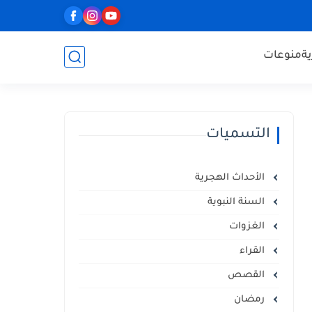
ة
منوعات
التسميات
الأحداث الهجرية
السنة النبوية
الغزوات
القراء
القصص
رمضان