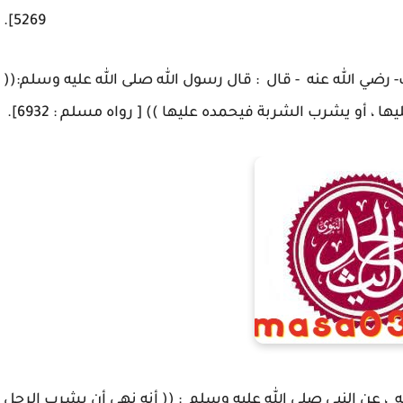
5269].
- رضي الله عنه - قال : قال رسول الله صلى الله عليه وسلم:((
 ، أو يشرب الشربة فيحمده عليها )) [ رواه مسلم : 6932].
 ، عن النبي صلى الله عليه وسلم : (( أنه نهى أن يشرب الرجل