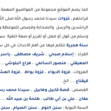
كما يضم الموقع مجموعة من المواضيع المهمة ال
قراءتهم ،
غزوات
سيدنا محمد رسول الله صلى الله
الراشدين والرسل والصحابة وقصص للموعظة وا
وسلم من قول أو فعل أو تقرير أو صفة خلقية سواء
سنة هجرية
نتكلم فيها عن أهم الأحداث في كل س
القراء :
إسلام صبحي
،
شريف مصطفى
،
ياسر 
المعيقلي
،
منصور السالمي
،
هزاع البلوشي
...
الغزوات :
غزوة الابواء
،
غزوة بواط
،
غزوة العش
قيقناع
.... الخ .
القصص :
قصة قابيل وهابيل
،
سيدنا محمد رسو
عفان
،
علي بن أبي طالب
،
طلحة بن عبيد الله
....
السنة النبوية :
سنن النوم
،
سنن الصيام
،
سنن ا