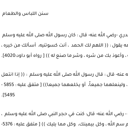
سنن اللباس والطعام
دري -رضي الله عنه- قال : كان رسول الله صلى الله عليه وسلم
 يقول : (( اللهم لك الحمد ، أنت كسوتنيه، أسألك من خيره ،
وأعوذ بك من شره ، وشر ما صنع له )) [ رواه أبو داود:4020].
ه عنه- قال : قال رسول الله صلى الله عليه وسلم : (( إذا انتعل
أحدكم فليبدأ يالمنى ، وإذا خلع فليبدأ بالشمال ، ولينعلهما جميعاً، أو يخلعهما جميعا)) [ متفق عليه : 5855 -
5495].
- رضي الله عنه- قال: كنت في حجر النبي صلى الله عليه وسلم ،
وكانت يدي تعيش في الصحفة فقال لي: (( يا غلام سم الله ، وكل بيمينك، وكل مما يليك )) [ متفق عليه : 5376-