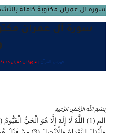
سوره آل عمران مكتوبة كاملة بالت
سورة آل عمران مكتوب
و
فهرس القرآن
| سورة آل عمران مدنية | رقم السورة: 3 - عدد آيات
بِسْمِ اللَّهِ الرَّحْمَنِ الرَّحِيمِ