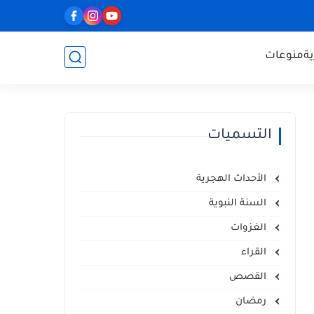
ة
منوعات
التسميات
الأحداث الهجرية
السنة النبوية
الغزوات
القراء
القصص
رمضان