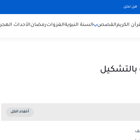
من نحن
رآن الكريم
القصص
السنة النبوية
الغزوات
رمضان
الأحداث الهجري
 بالتشكيل
حف